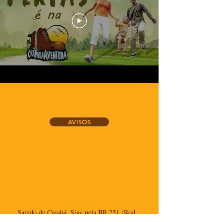
AVISOS
Como chegar;
Saindo de Cuiabá, Siga pela BR 251 (Rod.
COMO CHEGAR
Emanuel Pinheiro) até o Trevo de Chapada